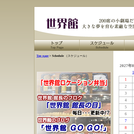
Top page
> Schedule
（スケジュール）
2027年
1
2
3
4
5
6
7
8